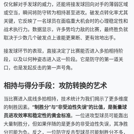
仅化解对手发球的威力，还能将接发球回向对手的薄弱区域
或空当，瞬间将防守转为相持甚至进攻。破发点转化率尤其
关键，它反映了一名球员在面临重大机会时的心理稳定性和
战术执行力。数据显示，许多势均力敌的比赛，最终胜负就
取决于少数几个破发点上谁能更果断、更有效地出手。
接发球环节的表现，直接决定了比赛能否进入多拍相持阶
段，以及以何种姿态进入这一阶段。它是防守的第一道关
口，也是发起反击的第一声号角。
相持与得分手段：攻防转换的艺术
当比赛进入底线多拍相持，技术统计为我们揭示了更多维度
的制胜因素。
“制胜分”与“非受迫性失误”的比值，是衡量球
员进攻效率和稳定性的黄金标准
。一位进攻型球员可能轰出
大量制胜分，但如果伴随的是更多的非受迫性失误，其净胜
分可能为负。反之，一位防守反击型球员可能制胜分不多，