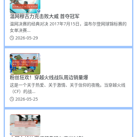
温网穆古力克击败大威 首夺冠军
温网决赛的经典对决 2017年7月15日，温布尔登网球锦标赛的
女单决赛...
2026-05-29
粉丝狂欢！穿越火线战队周边销量爆
这是一个关于热爱、关于激情、关于信仰的夜晚。当穿越火线
（CF）的战...
2026-05-25