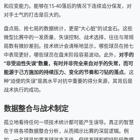
和应变能力。能够在15-40落后的情况下连续追分保发，对
对手士气的打击是巨大的。
盘点局、抢七局的数据统计，更是“大心脏”的试金石。这些
微型比赛中的一发质量、失误控制、战术选择，往往与常规
局数有微妙差别。技术统计会清晰地显示，哪些球员在抢七
中表现更好，哪些球员在盘末阶段容易波动。此外，
对手的
“非受迫性失误”数量，有时并非完全来自对手的失常，而可
能源于己方施加的持续压力、变化的节奏和刁钻的落点
。这
种“迫使的失误”是高水平对抗中重要的得分来源，其背后是
战术执行的成功。
数据整合与战术制定
孤立地看待任何一项技术统计都可能产生误导。真正的智慧
在于将各项数据整合分析，从而揭示比赛的深层逻辑。例
如，一名球员如果发球状态不佳，但接发球和相持阶段数据