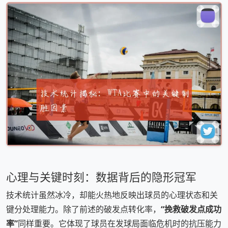
心理与关键时刻：数据背后的隐形冠军
技术统计虽然冰冷，却能火热地反映出球员的心理状态和关
键分处理能力。除了前述的破发点转化率，
“挽救破发点成功
率”
同样重要。它体现了球员在发球局面临危机时的抗压能力