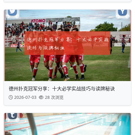
德州扑克冠军分享：十大必学实战技巧与读牌秘诀
2026-07-03
28 次浏览