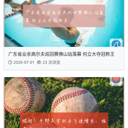
广东省业余高尔夫巡回赛佛山站落幕 何立大夺冠称王
2026-07-01
23 次浏览