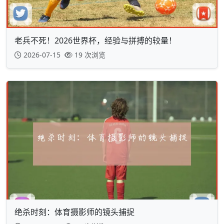
老兵不死！2026世界杯，经验与拼搏的较量！
2026-07-15
19 次浏览
绝杀时刻：体育摄影师的镜头捕捉