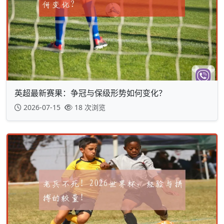
英超最新赛果：争冠与保级形势如何变化？
2026-07-15
18 次浏览