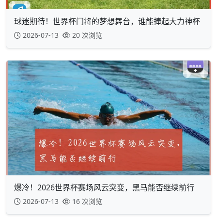
球迷期待！世界杯门将的梦想舞台，谁能捧起大力神杯
2026-07-13
20 次浏览
爆冷！2026世界杯赛场风云突变，黑马能否继续前行
2026-07-13
16 次浏览