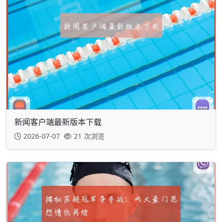
新闻客户端最新版本下载
2026-07-07
21 次浏览