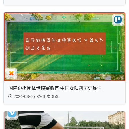
国际跳棋团体世锦赛收官 中国女队创历史最佳
2026-08-05
3 次浏览