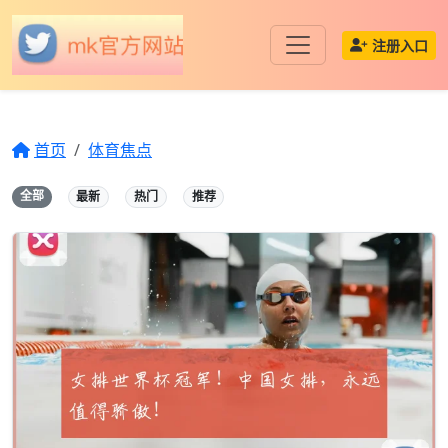
注册入口
首页
体育焦点
全部
最新
热门
推荐