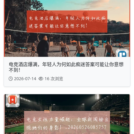
电竞酒店爆满，年轻人为何如此痴迷答案可能让你意想
不到！
2026-07-14
16 次浏览