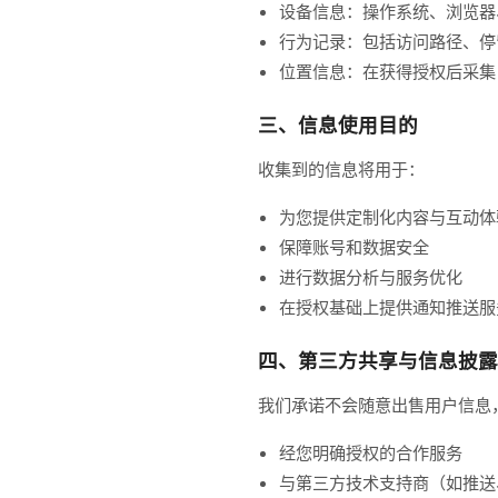
设备信息：操作系统、浏览器
行为记录：包括访问路径、停
位置信息：在获得授权后采集
三、信息使用目的
收集到的信息将用于：
为您提供定制化内容与互动体
保障账号和数据安全
进行数据分析与服务优化
在授权基础上提供通知推送服
四、第三方共享与信息披露
我们承诺不会随意出售用户信息
经您明确授权的合作服务
与第三方技术支持商（如推送