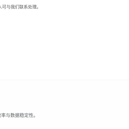
人可与我们联系处理。
效率与数据稳定性。