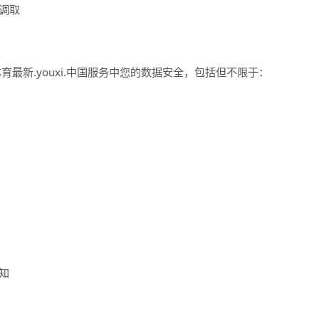
调取
最新.youxi.中国服务中您的数据安全，包括但不限于：
知