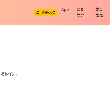
App
公司
体育
注册入口
简介
焦点
人隐私保护。