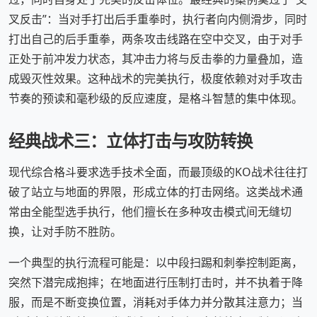
叉反击”：当对手打出后手重拳时，执行者向内侧滑步，同时
打出自己的后手重拳，两条攻击线路在空中交叉，由于对手
正处于前冲发力状态，其冲击力将与反击拳的力量叠加，造
成毁灭性效果。这种战术的完美执行，极度依赖对对手攻击
节奏的预读和毫秒级的反应速度，是格斗智慧的集中体现。
经典战术三：立体打击与攻防转换
现代综合格斗要求选手技术全面，而最顶级的KO战术往往打
破了站立与地面的界限，形成立体的打击网络。这类战术通
常由全能型选手执行，他们擅长在多种攻击模式间无缝切
换，让对手防不胜防。
一个典型的执行流程可能是：以中段扫踢和刺拳控制距离，
突然下潜完成抱摔；在地面进行压制打击时，并不执着于降
服，而是不断变换位置，消耗对手体力并分散其注意力；当