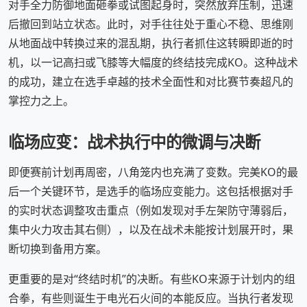
对手全力防御地面砸拳或试图起身时，突然放弃压制，迅速
后撤回到站立状态。此时，对手往往处于重心不稳、思维刚
从地面战中转换过来的混乱期，执行者抓住这转瞬即逝的时
机，以一记高扫或飞膝等大幅度的终结技完成KO。这种战术
的成功，建立在选手卓越的技术全面性和对比赛节奏超凡的
掌控力之上。
临场应变：战术执行中的微调与决断
即便赛前计划再周密，八角笼内也充满了变数。完美KO的最
后一个关键环节，是选手的临场应变能力。这包括根据对手
的实时状态调整攻击重点（例如发现对手左架防守薄弱后，
集中火力攻击其右侧），以及在战术未能按计划展开时，果
断切换到备用方案。
更重要的是对“终结时机”的决断。有些KO来源于计划内的组
合拳，有些则诞生于电光石火间的本能反应。当执行者发现