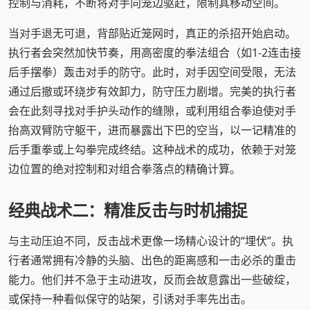
控制与消耗，不断将对手向笼边驱赶，限制其移动空间。
当对手退无可退，背部贴近笼网时，真正的杀招开始启动。
执行者会突然加快节奏，用高密度的拳法组合（如1-2连击接
后手摆拳）轰击对手的防守。此时，对手因空间受限，无法
通过后撤或环绕步有效卸力，防守压力剧增。完美的执行者
会在此刻寻找对手护头动作的缝隙，或利用组合拳迫使对手
抬高双臂防守躯干，进而暴露出下巴的空当，以一记精准的
后手重拳或上勾拳完成终结。这种战术的成功，依赖于对笼
边位置的绝对控制和对组合拳落点的精确计算。
经典战术二：精准反击与时机捕捉
与主动压迫不同，反击战术更像一场精心设计的“埋伏”。执
行者通常拥有冷静的头脑、出色的距离感和一击必杀的重击
能力。他们并不急于主动进攻，反而会故意露出一些破绽，
或保持一种看似保守的站架，引诱对手率先出击。