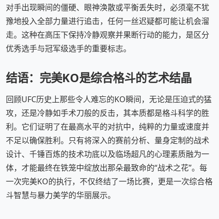
对手出现瞬间的僵硬、眼神涣散或平衡丢失时，必须毫不犹
豫地投入全部力量进行追击，任何一丝迟疑都可能让机会溜
走。这种在高压下保持冷静观察并果断行动的能力，是区分
优秀选手与冠军级选手的重要标志。
结语：完美KO是综合格斗的艺术结晶
回顾UFC历史上那些令人难忘的KO瞬间，无论是压迫式的猛
攻，还是冷静如手术刀般的反击，其本质都是格斗科学的胜
利。它们证明了在最高水平的对抗中，纯粹的力量或速度并
不足以确保胜利。只有将深入的赛前分析、量身定制的战术
设计、千锤百炼的技术功底以及临场超凡的心理素质融为一
体，才能最终在铁笼中绽放出那朵最致命的“战术之花”。每
一次完美KO的执行，不仅终结了一场比赛，更是一次综合格
斗智慧与暴力美学的华丽展示。