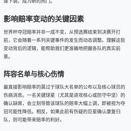
速下调，成为新的热门。
影响赔率变动的关键因素
世界杯夺冠赔率并非一成不变，从预选赛结束到决赛开打
前，它会随着一系列关键事件的发生而动态调整。理解这些
变动背后的逻辑，能帮助我们更准确地把握各队的真实前
景。
阵容名单与核心伤情
最直接影响赔率的莫过于球队大名单的公布以及核心球员的
伤病消息。一名关键球星（尤其是进攻核心或防守中坚）的
确认缺席，会立刻导致该球队的赔率大幅上调，即被视为夺
冠可能性降低。相反，如果此前有伤疑的巨星确认康复归
队，则可能带来赔率的利好。