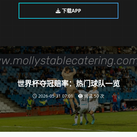
下载APP
世界杯夺冠赔率：热门球队一览
2026-05-31 07:01
阅读 50 次