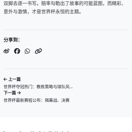
双脚去逐一书写。赔率勾勒出了故事的可能蓝图，而精彩、
意外与激情，才是世界杯永恒的主题。
分享到：
上一篇
世界杯夺冠热门：教练策略与球队风…
下一篇
世界杯最新赛程公布：揭幕战、决赛