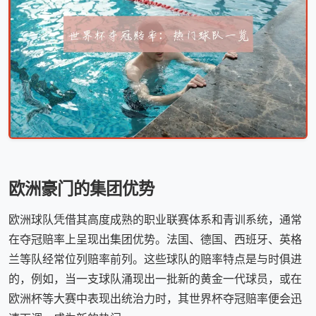
欧洲豪门的集团优势
欧洲球队凭借其高度成熟的职业联赛体系和青训系统，通常
在夺冠赔率上呈现出集团优势。法国、德国、西班牙、英格
兰等队经常位列赔率前列。这些球队的赔率特点是与时俱进
的，例如，当一支球队涌现出一批新的黄金一代球员，或在
欧洲杯等大赛中表现出统治力时，其世界杯夺冠赔率便会迅