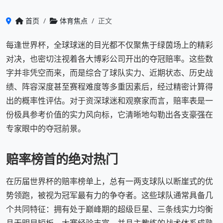
首页
体育焦点
正文
每逢世界杯，全球球迷的目光都不仅聚焦于绿茵场上的精彩
对决，也密切注视着各大博彩公司开出的夺冠赔率。这些数
字并非凭空而来，而是综合了球队实力、近期状态、历史战
绩、阵容深度甚至赛程难度等多重因素后，经过精密计算得
出的概率性评估。对于资深球迷和观察家而言，赔率表是一
份极具参考价值的实力风向标，它清晰地勾勒出各支豪强在
专家眼中的夺冠前景。
赔率榜首的绝对热门
在历届世界杯的赔率榜单上，总有一两支球队以断崖式的优
势领跑，被视为冠军最有力的争夺者。这些球队通常具备几
个共同特征：拥有处于巅峰期的超级巨星、三条线实力均衡