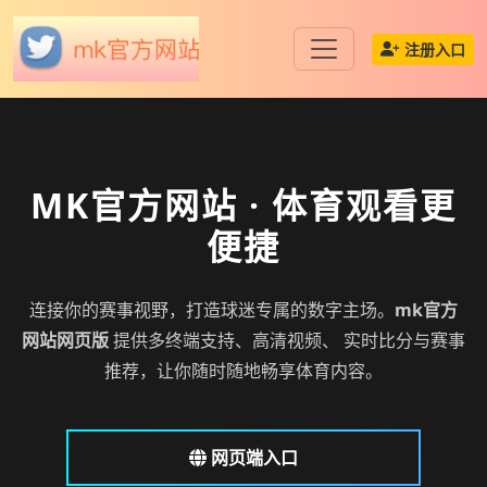
注册入口
MK官方网站
· 体育观看更
便捷
连接你的赛事视野，打造球迷专属的数字主场。
mk官方
网站网页版
提供多终端支持、高清视频、 实时比分与赛事
推荐，让你随时随地畅享体育内容。
网页端入口