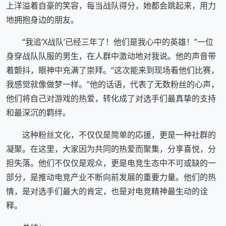
上洋溢着自豪的笑容，每当战队得分，她都会跳起来，用力
地拥抱身边的朋友。
“我追‘X战队’已经三年了！他们是我心中的英雄！”一位
身穿战队队服的男生，在人群中激动地对我说。他的声音带
着颤抖，眼神中充满了崇拜。“这次能来到现场看他们比赛，
我感觉就像做梦一样。”他的话语，代表了无数粉丝的心声，
他们将自己对游戏的热爱，转化成了对选手们最真挚的支持
和最深沉的羁绊。
这种粉丝文化，不仅仅是简单的応援，更是一种社群的
凝聚。在这里，大家因为共同的热爱而聚集，分享喜悦，分
担失落。他们不仅仅是观众，更是电竞生态中不可或缺的一
部分，是推动电竞产业不断向前发展的重要力量。他们的热
情，是对选手们最大的肯定，也是对电竞精神最生动的诠
释。