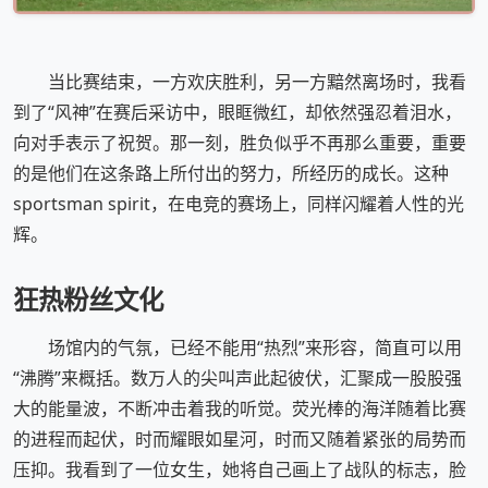
当比赛结束，一方欢庆胜利，另一方黯然离场时，我看
到了“风神”在赛后采访中，眼眶微红，却依然强忍着泪水，
向对手表示了祝贺。那一刻，胜负似乎不再那么重要，重要
的是他们在这条路上所付出的努力，所经历的成长。这种
sportsman spirit，在电竞的赛场上，同样闪耀着人性的光
辉。
狂热粉丝文化
场馆内的气氛，已经不能用“热烈”来形容，简直可以用
“沸腾”来概括。数万人的尖叫声此起彼伏，汇聚成一股股强
大的能量波，不断冲击着我的听觉。荧光棒的海洋随着比赛
的进程而起伏，时而耀眼如星河，时而又随着紧张的局势而
压抑。我看到了一位女生，她将自己画上了战队的标志，脸