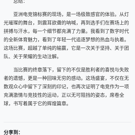
总结：
亚洲电竞锦标赛的现场，是一场极致感官的体验。从灯
光璀璨的舞台，到震耳欲聋的呐喊，再到选手们在赛场上的
拼搏与汗水，每一个细节都充满了力量。我看到了数字时代
的全新体育魅力，看到了年轻一代追逐梦想的热血与执着。
这场比赛，超越了单纯的输赢，它是一次关于坚持、关于团
队、关于荣耀的生动注解。
当比赛的终章落下，留下的不仅是胜利者的喜悦与失败
者的遗憾，更是一种回味无穷的感动。这场盛宴，不仅在无
数观众心中留下了深刻的印记，也再次证明了电竞作为一项
充满激情与竞技性的运动，正以无可阻挡的姿态，席卷全
球，书写着属于它的辉煌篇章。
分享到：