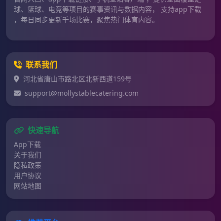
球、篮球、电竞等项目的赛事资讯与数据内容， 支持app下载
，每日同步更新千场比赛，聚焦热门体育内容。
联系我们
河北省唐山市路北区北新西道159号
support@mollystablecatering.com
快速导航
App下载
关于我们
隐私政策
用户协议
网站地图