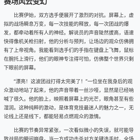
赛场风云变幻
比赛伊始，双方选手便展开了激烈的对抗。屏幕上，虚
拟的战场瞬息万变，每一次技能的释放，每一次团战的爆
发，都牵动着所有人的神经。解说员的声音陡然拔高，语速
快得像机关枪扫射，他的分析与预判，让场边的观众仿佛拥
有了上帝视角。我能看到选手们的手指在键盘上飞舞，鼠标
在腕托上滑行，他们的眼神专注得可怕，仿佛整个世界只剩
下眼前的屏幕。
“漂亮！这波团战打得太完美了！”一位坐在我身后的观
众激动地站了起来，他的声音带着一丝沙哑，显然是已经呐
喊了很久。他的脸上，映照着屏幕上的光芒，眼角甚至有些
湿润。这种纯粹的激动，是体育竞技最迷人的魅力之一，无
论线上还是线下，都能轻易点燃观众的激情。
比赛的节奏异常紧张，一次看似微小的失误，就可能导
致战局的瞬间崩盘。当一方成功击杀对方关键选手时，全场